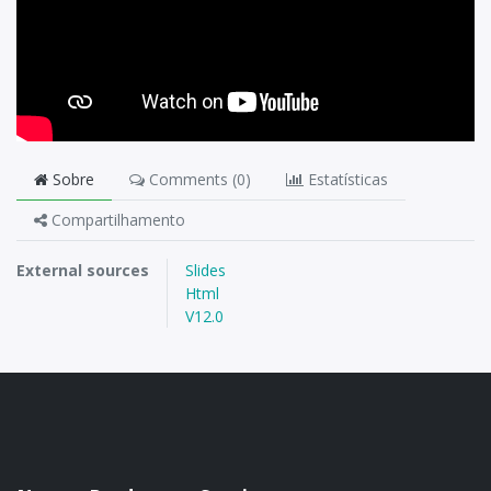
Sobre
Comments (
0
)
Estatísticas
Compartilhamento
External sources
Slides
Html
V12.0