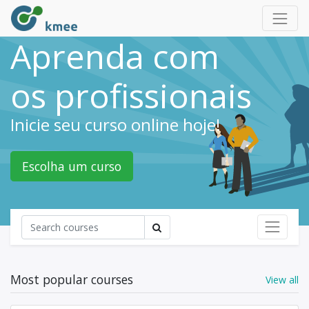
Aprenda com
os profissionais
Inicie seu curso online hoje!
Escolha um curso
Most popular courses
View all