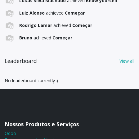
Lukas Silva Machado
achieved
Know yourself
Luiz Alonso
achieved
Começar
Rodrigo Lamar
achieved
Começar
Bruno
achieved
Começar
Leaderboard
View all
No leaderboard currently :(
Nossos Produtos e Serviços
Odoo